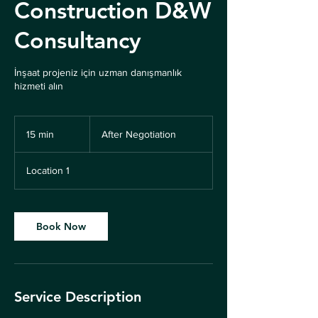
Construction D&W
Consultancy
İnşaat projeniz için uzman danışmanlık
hizmeti alın
After
Negotiation
15 min
1
After Negotiation
5
m
Location 1
i
n
Book Now
Service Description