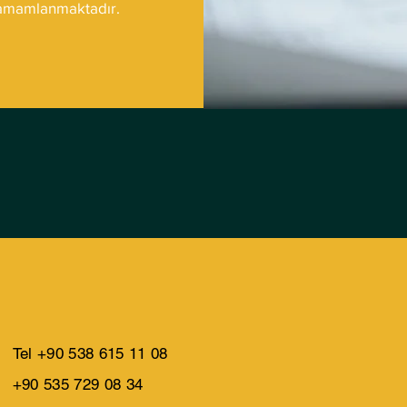
 tamamlanmaktadır.
Tel +90 538 615 11 08
+90 535 729 08 34