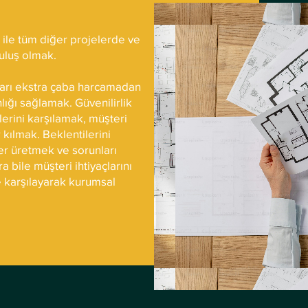
r ile tüm diğer projelerde ve
uluş olmak.
ları ekstra çaba harcamadan
ığı sağlamak. Güvenilirlik
lerini karşılamak, müşteri
r kılmak. Beklentilerini
ler üretmek ve sorunları
 bile müşteri ihtiyaçlarını
de karşılayarak kurumsal