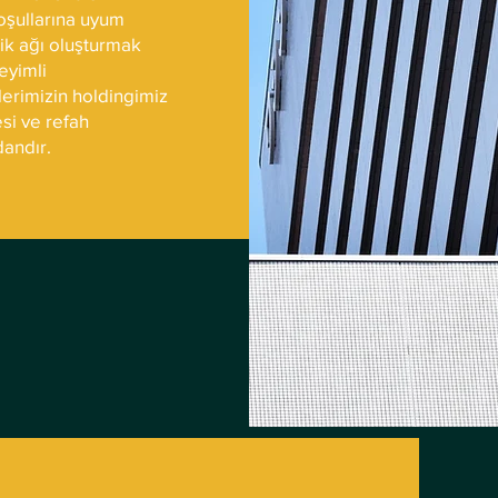
koşullarına uyum
lik ağı oluşturmak
eyimli
erimizin holdingimiz
si ve refah
dandır.