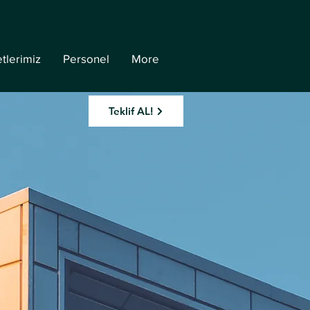
tlerimiz
Personel
More
Teklif AL!