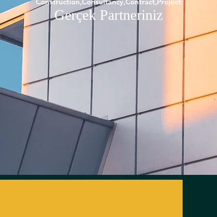
Construction,Consultancy,Contract,Project
Gerçek Partneriniz