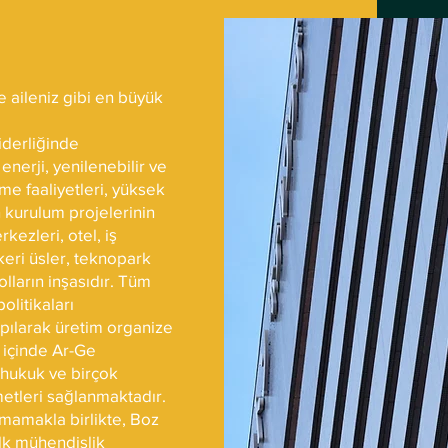
 aileniz gibi en büyük
iderliğinde
 enerji, yenilenebilir ve
rme faaliyetleri, yüksek
n kurulum projelerinin
rkezleri, otel, iş
skeri üsler, teknopark
olların inşasıdır. Tüm
politikaları
pılarak üretim organize
i içinde Ar-Ge
, hukuk ve birçok
metleri sağlanmaktadır.
nmamakla birlikte, Boz
lk mühendislik