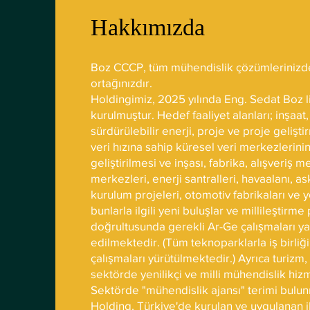
Hakkımızda
Boz CCCP, tüm mühendislik çözümlerinizde
ortağınızdır.
Holdingimiz, 2025 yılında Eng. Sedat Boz l
kurulmuştur. Hedef faaliyet alanları; inşaat,
sürdürülebilir enerji, proje ve proje gelişti
veri hızına sahip küresel veri merkezlerini
geliştirilmesi ve inşası, fabrika, alışveriş me
merkezleri, enerji santralleri, havaalanı, a
kurulum projeleri, otomotiv fabrikaları ve y
bunlarla ilgili yeni buluşlar ve millileştirme 
doğrultusunda gerekli Ar-Ge çalışmaları ya
edilmektedir. (Tüm teknoparklarla iş birliğ
çalışmaları yürütülmektedir.) Ayrıca turizm
sektörde yenilikçi ve milli mühendislik hiz
Sektörde "mühendislik ajansı" terimi bulu
Holding, Türkiye'de kurulan ve uygulanan i